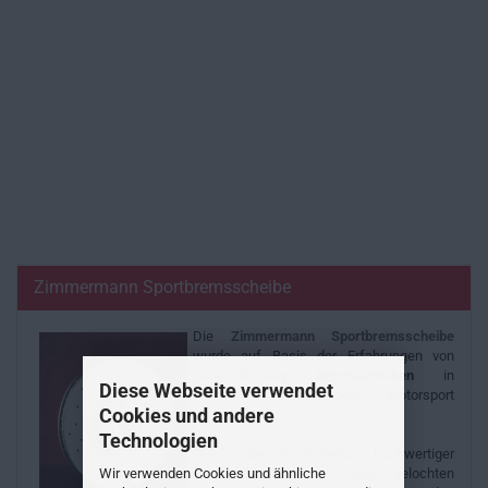
Zimmermann Sportbremsscheibe
Die
Zimmermann
Sportbremsscheibe
wurde auf Basis der Erfahrungen von
Serienfahrzeug
Bremsscheiben
in
Diese Webseite verwendet
Verbindung mit dem Motorsport
Cookies und andere
entwickelt.
Technologien
Durch die Kombination hochwertiger
Wir verwenden Cookies und ähnliche
Gussmaterialien mit einer gelochten